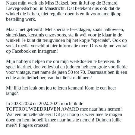
Naast mijn werk als Miss Baksel, ben ik Juf op de Bernard
Lievegoedschool in Maastricht. Dat betekent dus ook dat de
winkel die ik heb, niet regulier open is en ik voornamelijk op
bestelling werk.
Maar: niet getreurd! Met speciale feestdagen, zoals halloween,
sinterklaas, kerstmis enzovoorts, sta ik wél voor je klaar in de
winkel! Je kunt dit terugvinden bij het kopje "specials". Ook op
social media verschijnt hier informatie over. Dus volg me vooral
op Facebook en Instagram!
Mijn hobby's helpen me om mijn werkdoelen te bereiken. Ik
speel klarinet, doe volleybal en judo en heb een grote voorliefde
voor vintage, met name de jaren 50 tot 70. Daarnaast ben ik een
échte auto liefhebber, van het liefst oldtimers!
Mij lijkt het leuk om jou te leren kennen! Kom je een keer
langs?!
In 2023-2024 en 2024-2025 mocht ik de
TOPTROUWBEDRIJVEN AWARD mee naar huis nemen!
Wat een ontzettende eer! Dit jaar hoop ik weer mee te mogen
doen en hem hopelijk mee naar huis te nemen! Duimen jullie
mee?! Fingers crossed!